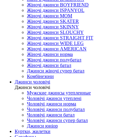
Жіночі джинси BOYFRIEND
Жіночі джинси ISPANYOL
Жіночі джинси МОМ
Жіночі джинси SKATER
Жіночі джинси SKINNY
Жіночі джинси SLOUCHY
Жіночі джинси STRAIGHT FIT
Жіночі джинси WIDE LEG
Жіночі джинси AMERICAN
Жіночі джинси норма
Жіночі джинси полубатал
Жіночі джинси батал
Джинси жіночі супер батал
Комбінезони
Джинси чоловічі
Джинси чоловічі
Мужские джинсы утепленные
Чоловічі джинси утеплені
Чоловічі джинси норма
Чоловічі джинси полубатал
Чоловічі джинси батал
Чоловічі джинси супер батал
Джинси юніор
Куртки, жилетки
Сарафаны