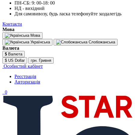
ПН-СБ: 9: 00-18: 00
НД - вихідний
Для самовивозу, будь ласка телефонуйте заздалегідь
Контакти
Мова
Мова
Українська
Слобожанська
Валюта
$
Валюта
$ US Dollar
грн. Гривня
Особистий кабінет
Реєстрація
Авторизація
0