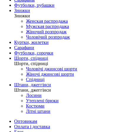
Футболки, рубашки
Знижки
Знижки
Женская распродажа
Мужская распродажа
Жіночий розпродаж
Чоловічий розпродаж
Куртки, жилетки
Сарафани
Футболки, сорочки
Шорти, спідниці
Шорти, спідниці
Чоловічі джинсові шорти
Жіночі джинсові шорти
Спідниці
Штани, джеггінси
Штани, джеггінси
Лосини
Утеплені брюки
Костюми
Літні штани
Оптовикам
Оплата і доставка
Блог