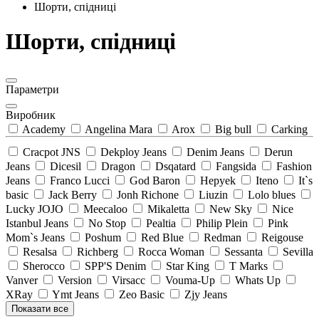
Шорти, спідниці
Шорти, спідниці
Параметри
Виробник
Academy
Angelina Mara
Arox
Big bull
Carking
Cracpot JNS
Dekploy Jeans
Denim Jeans
Derun
Jeans
Dicesil
Dragon
Dsqatard
Fangsida
Fashion
Jeans
Franco Lucci
God Baron
Hepyek
Iteno
It`s
basic
Jack Berry
Jonh Richone
Liuzin
Lolo blues
Lucky JOJO
Meecaloo
Mikaletta
New Sky
Nice
Istanbul Jeans
No Stop
Pealtia
Philip Plein
Pink
Mom`s Jeans
Poshum
Red Blue
Redman
Reigouse
Resalsa
Richberg
Rocca Woman
Sessanta
Sevilla
Sherocco
SPP'S Denim
Star King
T Marks
Vanver
Version
Virsacc
Vouma-Up
Whats Up
XRay
Ymt Jeans
Zeo Basic
Zjy Jeans
Показати все