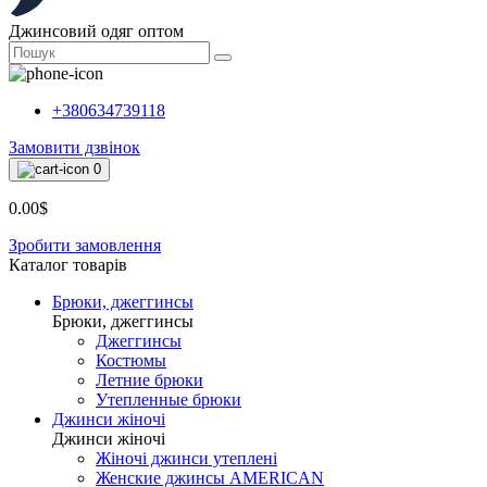
Джинсовий одяг оптом
+380634739118
Замовити дзвінок
0
0.00$
Зробити замовлення
Каталог товарiв
Брюки, джеггинсы
Брюки, джеггинсы
Джеггинсы
Костюмы
Летние брюки
Утепленные брюки
Джинси жіночі
Джинси жіночі
Жіночі джинси утеплені
Женские джинсы AMERICAN