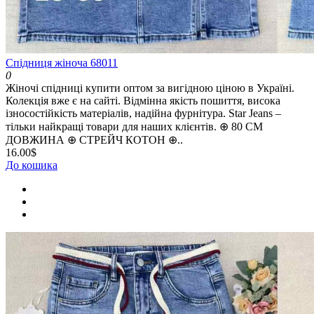
Спідниця жіноча 68011
0
Жіночі спідниці купити оптом за вигідною ціною в Україні.
Колекція вже є на сайті. Відмінна якість пошиття, висока
ізносостійкість матеріалів, надійна фурнітура. Star Jeans –
тільки найкращі товари для наших клієнтів. ⊕ 80 СМ
ДОВЖИНА ⊕ СТРЕЙЧ КОТОН ⊕..
16.00$
До кошика