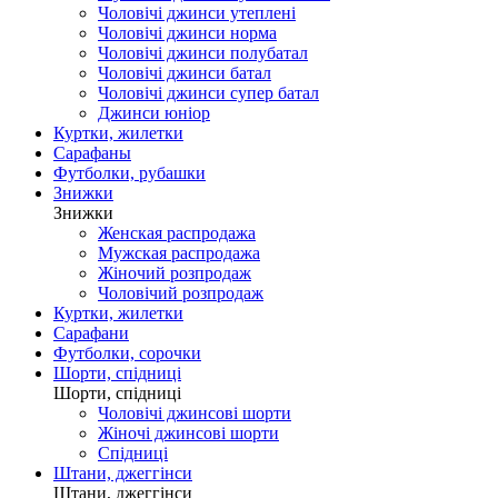
Чоловічі джинси утеплені
Чоловічі джинси норма
Чоловічі джинси полубатал
Чоловічі джинси батал
Чоловічі джинси супер батал
Джинси юніор
Куртки, жилетки
Сарафаны
Футболки, рубашки
Знижки
Знижки
Женская распродажа
Мужская распродажа
Жіночий розпродаж
Чоловічий розпродаж
Куртки, жилетки
Сарафани
Футболки, сорочки
Шорти, спідниці
Шорти, спідниці
Чоловічі джинсові шорти
Жіночі джинсові шорти
Спідниці
Штани, джеггінси
Штани, джеггінси