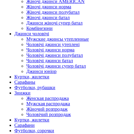
Жіночі джинси AMERICAN
Жіночі джинси норма
Жіночі джинси полубатал
Жіночі джинси батал
Джинси жіночі супер батал
Комбінезони
Джинси чоловічі
Мужские джинсы утепленные
Чоловічі джинси утеплені
Чоловічі джинси норма
Чоловічі джинси полубатал
Чоловічі джинси батал
Чоловічі джинси супер батал
Джинси юніор
Куртки, жилетки
Сарафаны
Футболки, рубашки
Знижки
Женская распродажа
Мужская распродажа
Жіночий розпродаж
Чоловічий розпродаж
Куртки, жилетки
Сарафани
Футболки, сорочки