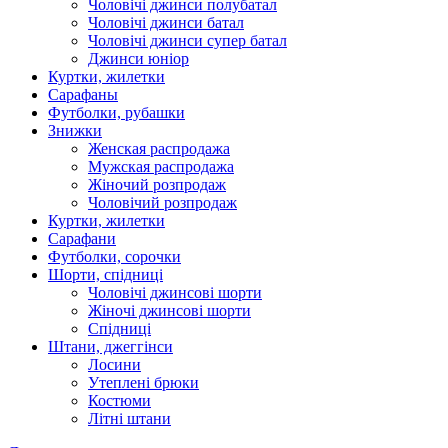
Чоловічі джинси полубатал
Чоловічі джинси батал
Чоловічі джинси супер батал
Джинси юніор
Куртки, жилетки
Сарафаны
Футболки, рубашки
Знижки
Женская распродажа
Мужская распродажа
Жіночий розпродаж
Чоловічий розпродаж
Куртки, жилетки
Сарафани
Футболки, сорочки
Шорти, спідниці
Чоловічі джинсові шорти
Жіночі джинсові шорти
Спідниці
Штани, джеггінси
Лосини
Утеплені брюки
Костюми
Літні штани