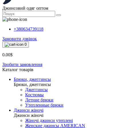
Джинсовий одяг оптом
+380634739118
Замовити дзвінок
0
0.00$
Зробити замовлення
Каталог товарiв
Брюки, джеггинсы
Брюки, джеггинсы
Джеггинсы
Костюмы
Летние брюки
Утепленные брюки
Джинси жіночі
Джинси жіночі
Жіночі джинси утеплені
Женские джинсы AMERICAN