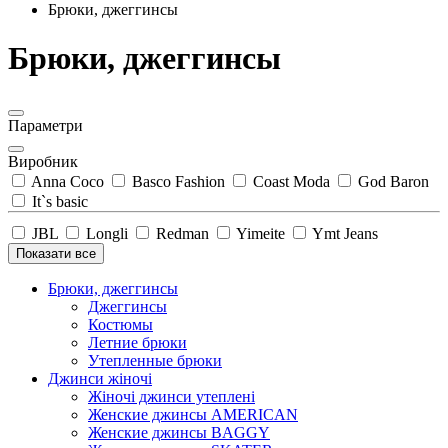
Брюки, джеггинсы
Брюки, джеггинсы
Параметри
Виробник
Anna Coco
Basco Fashion
Coast Moda
God Baron
It`s basic
JBL
Longli
Redman
Yimeite
Ymt Jeans
Показати все
Брюки, джеггинсы
Джеггинсы
Костюмы
Летние брюки
Утепленные брюки
Джинси жіночі
Жіночі джинси утеплені
Женские джинсы AMERICAN
Женские джинсы BAGGY