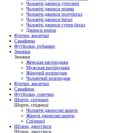
Чоловічі джинси утеплені
Чоловічі джинси норма
Чоловічі джинси полубатал
Чоловічі джинси батал
Чоловічі джинси супер батал
Джинси юніор
Куртки, жилетки
Сарафаны
Футболки, рубашки
Знижки
Знижки
Женская распродажа
Мужская распродажа
Жіночий розпродаж
Чоловічий розпродаж
Куртки, жилетки
Сарафани
Футболки, сорочки
Шорти, спідниці
Шорти, спідниці
Чоловічі джинсові шорти
Жіночі джинсові шорти
Спідниці
Штани, джеггінси
Штани, джеггінси