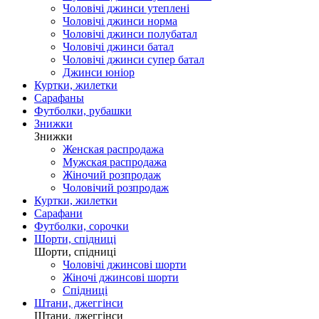
Чоловічі джинси утеплені
Чоловічі джинси норма
Чоловічі джинси полубатал
Чоловічі джинси батал
Чоловічі джинси супер батал
Джинси юніор
Куртки, жилетки
Сарафаны
Футболки, рубашки
Знижки
Знижки
Женская распродажа
Мужская распродажа
Жіночий розпродаж
Чоловічий розпродаж
Куртки, жилетки
Сарафани
Футболки, сорочки
Шорти, спідниці
Шорти, спідниці
Чоловічі джинсові шорти
Жіночі джинсові шорти
Спідниці
Штани, джеггінси
Штани, джеггінси