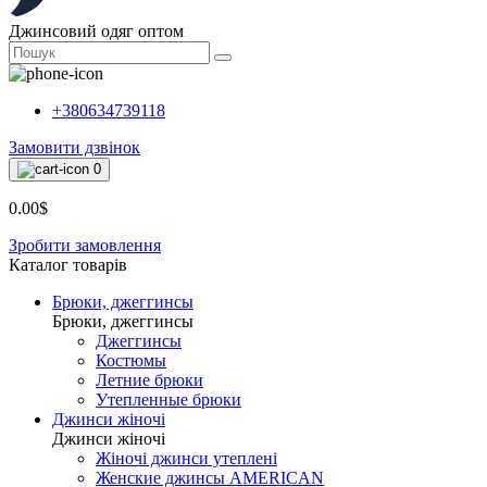
Джинсовий одяг оптом
+380634739118
Замовити дзвінок
0
0.00$
Зробити замовлення
Каталог товарiв
Брюки, джеггинсы
Брюки, джеггинсы
Джеггинсы
Костюмы
Летние брюки
Утепленные брюки
Джинси жіночі
Джинси жіночі
Жіночі джинси утеплені
Женские джинсы AMERICAN