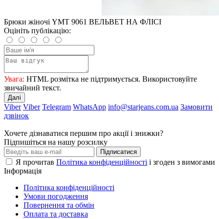
Брюки жіночі YMT 9061 ВЕЛЬВЕТ НА ФЛІСІ
Оцініть публікацію:
Увага:
HTML розмітка не підтримується. Використовуйте
звичайний текст.
Далі
Viber
Viber
Telegram
WhatsApp
info@starjeans.com.ua
Замовити
дзвінок
Хочете дізнаватися першим про акції і знижки?
Підпишіться на нашу розсилку
Підписатися
Я прочитав
Політика конфіденційності
і згоден з вимогами
Інформація
Політика конфіденційності
Умови погодження
Повернення та обмін
Оплата та доставка