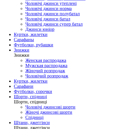
Чоловічі джинси утеплені
Чоловічі джинси норма
Чоловічі джинси полубатал
Чоловічі джинси батал
Чоловічі джинси супер батал
Джинси юніор
Куртки, жилетки
Сарафаны
Футболки, рубашки
Знижки
Знижки
Женская распродажа
Мужская распродажа
Жіночий розпродаж
Чоловічий розпродаж
Куртки, жилетки
Сарафани
Футболки, сорочки
Шорти, спідниці
Шорти, спідниці
Чоловічі джинсові шорти
Жіночі джинсові шорти
Спідниці
Штани, джеггінси
Штани, джеггінси