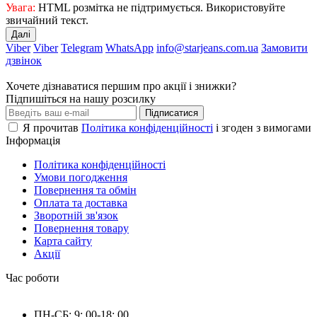
Увага:
HTML розмітка не підтримується. Використовуйте
звичайний текст.
Далі
Viber
Viber
Telegram
WhatsApp
info@starjeans.com.ua
Замовити
дзвінок
Хочете дізнаватися першим про акції і знижки?
Підпишіться на нашу розсилку
Підписатися
Я прочитав
Політика конфіденційності
і згоден з вимогами
Інформація
Політика конфіденційності
Умови погодження
Повернення та обмін
Оплата та доставка
Зворотній зв'язок
Повернення товару
Карта сайту
Акції
Час роботи
ПН-СБ: 9: 00-18: 00