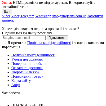
Увага:
HTML розмітка не підтримується. Використовуйте
звичайний текст.
Далі
Viber
Viber
Telegram
WhatsApp
info@starjeans.com.ua
Замовити
дзвінок
Хочете дізнаватися першим про акції і знижки?
Підпишіться на нашу розсилку
Підписатися
Я прочитав
Політика конфіденційності
і згоден з вимогами
Інформація
Політика конфіденційності
Умови погодження
Повернення та обмін
Оплата та доставка
Зворотній зв'язок
Повернення товару
Карта сайту
Акції
Час роботи
ПН-СБ: 9: 00-18: 00