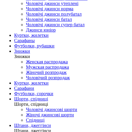
Чоловічі джинси утеплені
Чоловічі джинси норма
Чоловічі джинси полубатал
Чоловічі джинси батал
Чоловічі джинси супер батал
Джинси юніор
Куртки, жилетки
Сарафаны
Футболки, рубашки
Знижки
Знижки
Женская распродажа
Мужская распродажа
Жіночий розпродаж
Чоловічий розпродаж
Куртки, жилетки
Сарафани
Футболки, сорочки
Шорти, спідниці
Шорти, спідниці
Чоловічі джинсові шорти
Жіночі джинсові шорти
Спідниці
Штани, джеггінси
Штани, джеггінси