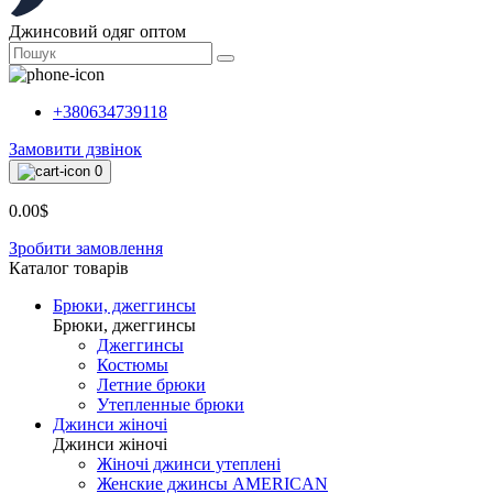
Джинсовий одяг оптом
+380634739118
Замовити дзвінок
0
0.00$
Зробити замовлення
Каталог товарiв
Брюки, джеггинсы
Брюки, джеггинсы
Джеггинсы
Костюмы
Летние брюки
Утепленные брюки
Джинси жіночі
Джинси жіночі
Жіночі джинси утеплені
Женские джинсы AMERICAN