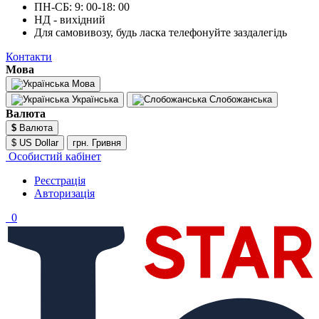
ПН-СБ: 9: 00-18: 00
НД - вихідний
Для самовивозу, будь ласка телефонуйте заздалегідь
Контакти
Мова
Мова
Українська
Слобожанська
Валюта
$
Валюта
$ US Dollar
грн. Гривня
Особистий кабінет
Реєстрація
Авторизація
0