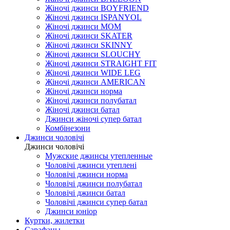
Жіночі джинси BOYFRIEND
Жіночі джинси ISPANYOL
Жіночі джинси МОМ
Жіночі джинси SKATER
Жіночі джинси SKINNY
Жіночі джинси SLOUCHY
Жіночі джинси STRAIGHT FIT
Жіночі джинси WIDE LEG
Жіночі джинси AMERICAN
Жіночі джинси норма
Жіночі джинси полубатал
Жіночі джинси батал
Джинси жіночі супер батал
Комбінезони
Джинси чоловічі
Джинси чоловічі
Мужские джинсы утепленные
Чоловічі джинси утеплені
Чоловічі джинси норма
Чоловічі джинси полубатал
Чоловічі джинси батал
Чоловічі джинси супер батал
Джинси юніор
Куртки, жилетки
Сарафаны