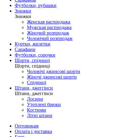
Футболки, рубашки
Знижки
Знижки
Женская распродажа
Мужская распродажа
Жіночий розпродаж
Чоловічий розпродаж
Куртки, жилетки
Сарафани
Футболки, сорочки
Шорти, спідниці
Шорти, спідниці
Чоловічі джинсові шорти
Жіночі джинсові шорти
Спідниці
Штани, джеггінси
Штани, джеггінси
Лосини
Утеплені брюки
Костюми
Літні штани
Оптовикам
Оплата і доставка
Блог