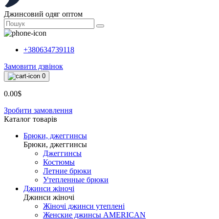
Джинсовий одяг оптом
+380634739118
Замовити дзвінок
0
0.00$
Зробити замовлення
Каталог товарiв
Брюки, джеггинсы
Брюки, джеггинсы
Джеггинсы
Костюмы
Летние брюки
Утепленные брюки
Джинси жіночі
Джинси жіночі
Жіночі джинси утеплені
Женские джинсы AMERICAN