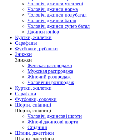
Чоловічі джинси утеплені
Чоловічі джинси норма
Чоловічі джинси полубатал
Чоловічі джинси батал
Чоловічі джинси супер батал
Джинси юніор
Куртки, жилетки
Сарафаны
Футболки, рубашки
Знижки
Знижки
Женская распродажа
Мужская распродажа
Жіночий розпродаж
Чоловічий розпродаж
Куртки, жилетки
Сарафани
Футболки, сорочки
Шорти, спідниці
Шорти, спідниці
Чоловічі джинсові шорти
Жіночі джинсові шорти
Спідниці
Штани, джеггінси
Штани, джеггінси