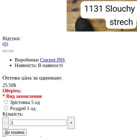
Відгуки:
(0)
Виробники
Cracpot JNS
Наявність:
В наявності
Оптова ціна за одиницю:
25.50$
Оберiть:
*
Вид замовлення
Зрістовка 5 од
Роздріб 1 од
Кількість:
-
+
До кошика