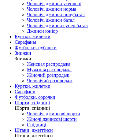
Чоловічі джинси утеплені
Чоловічі джинси норма
Чоловічі джинси полубатал
Чоловічі джинси батал
Чоловічі джинси супер батал
Джинси юніор
Куртки, жилетки
Сарафаны
Футболки, рубашки
Знижки
Знижки
Женская распродажа
Мужская распродажа
Жіночий розпродаж
Чоловічий розпродаж
Куртки, жилетки
Сарафани
Футболки, сорочки
Шорти, спідниці
Шорти, спідниці
Чоловічі джинсові шорти
Жіночі джинсові шорти
Спідниці
Штани, джеггінси
Штани, джеггінси