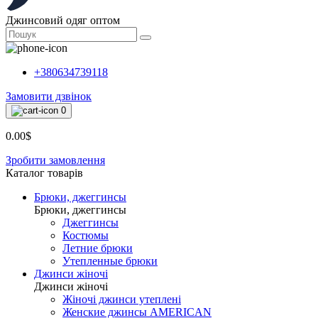
Джинсовий одяг оптом
+380634739118
Замовити дзвінок
0
0.00$
Зробити замовлення
Каталог товарiв
Брюки, джеггинсы
Брюки, джеггинсы
Джеггинсы
Костюмы
Летние брюки
Утепленные брюки
Джинси жіночі
Джинси жіночі
Жіночі джинси утеплені
Женские джинсы AMERICAN