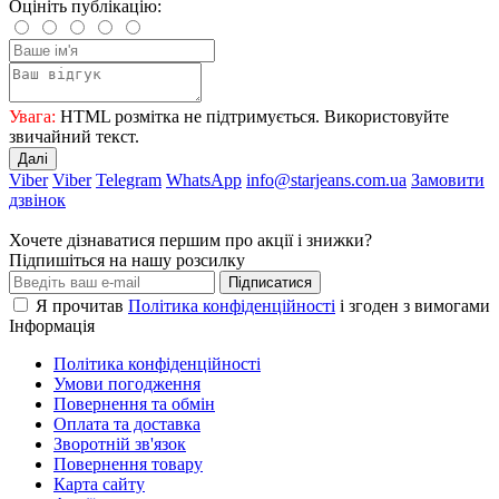
Оцініть публікацію:
Увага:
HTML розмітка не підтримується. Використовуйте
звичайний текст.
Далі
Viber
Viber
Telegram
WhatsApp
info@starjeans.com.ua
Замовити
дзвінок
Хочете дізнаватися першим про акції і знижки?
Підпишіться на нашу розсилку
Підписатися
Я прочитав
Політика конфіденційності
і згоден з вимогами
Інформація
Політика конфіденційності
Умови погодження
Повернення та обмін
Оплата та доставка
Зворотній зв'язок
Повернення товару
Карта сайту