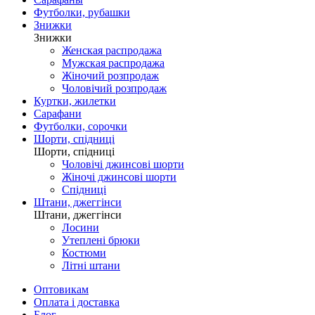
Футболки, рубашки
Знижки
Знижки
Женская распродажа
Мужская распродажа
Жіночий розпродаж
Чоловічий розпродаж
Куртки, жилетки
Сарафани
Футболки, сорочки
Шорти, спідниці
Шорти, спідниці
Чоловічі джинсові шорти
Жіночі джинсові шорти
Спідниці
Штани, джеггінси
Штани, джеггінси
Лосини
Утеплені брюки
Костюми
Літні штани
Оптовикам
Оплата і доставка
Блог