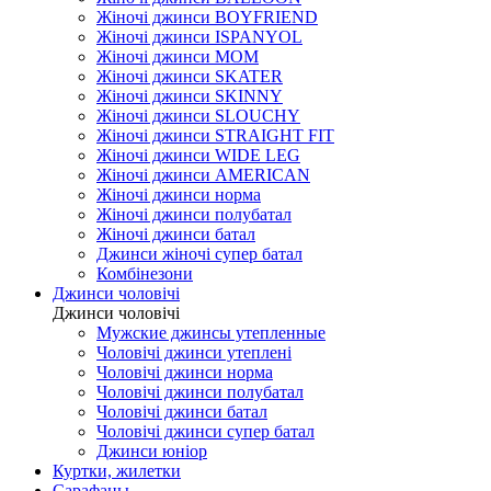
Жіночі джинси BOYFRIEND
Жіночі джинси ISPANYOL
Жіночі джинси МОМ
Жіночі джинси SKATER
Жіночі джинси SKINNY
Жіночі джинси SLOUCHY
Жіночі джинси STRAIGHT FIT
Жіночі джинси WIDE LEG
Жіночі джинси AMERICAN
Жіночі джинси норма
Жіночі джинси полубатал
Жіночі джинси батал
Джинси жіночі супер батал
Комбінезони
Джинси чоловічі
Джинси чоловічі
Мужские джинсы утепленные
Чоловічі джинси утеплені
Чоловічі джинси норма
Чоловічі джинси полубатал
Чоловічі джинси батал
Чоловічі джинси супер батал
Джинси юніор
Куртки, жилетки
Сарафаны