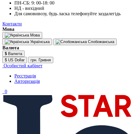
ПН-СБ: 9: 00-18: 00
НД - вихідний
Для самовивозу, будь ласка телефонуйте заздалегідь
Контакти
Мова
Мова
Українська
Слобожанська
Валюта
$
Валюта
$ US Dollar
грн. Гривня
Особистий кабінет
Реєстрація
Авторизація
0