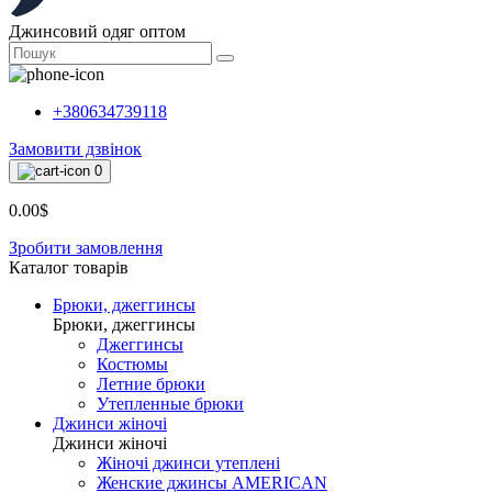
Джинсовий одяг оптом
+380634739118
Замовити дзвінок
0
0.00$
Зробити замовлення
Каталог товарiв
Брюки, джеггинсы
Брюки, джеггинсы
Джеггинсы
Костюмы
Летние брюки
Утепленные брюки
Джинси жіночі
Джинси жіночі
Жіночі джинси утеплені
Женские джинсы AMERICAN