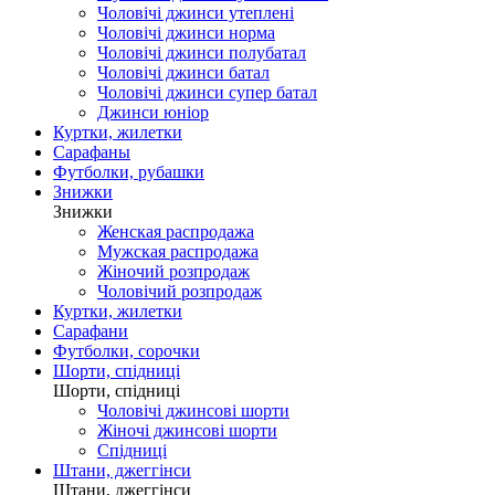
Чоловічі джинси утеплені
Чоловічі джинси норма
Чоловічі джинси полубатал
Чоловічі джинси батал
Чоловічі джинси супер батал
Джинси юніор
Куртки, жилетки
Сарафаны
Футболки, рубашки
Знижки
Знижки
Женская распродажа
Мужская распродажа
Жіночий розпродаж
Чоловічий розпродаж
Куртки, жилетки
Сарафани
Футболки, сорочки
Шорти, спідниці
Шорти, спідниці
Чоловічі джинсові шорти
Жіночі джинсові шорти
Спідниці
Штани, джеггінси
Штани, джеггінси