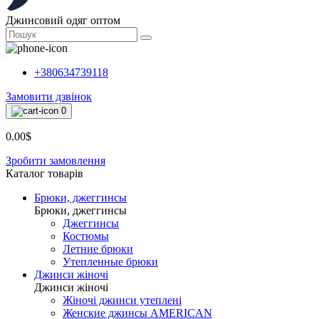
Джинсовий одяг оптом
+380634739118
Замовити дзвінок
0
0.00$
Зробити замовлення
Каталог товарiв
Брюки, джеггинсы
Брюки, джеггинсы
Джеггинсы
Костюмы
Летние брюки
Утепленные брюки
Джинси жіночі
Джинси жіночі
Жіночі джинси утеплені
Женские джинсы AMERICAN