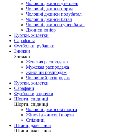
Чоловічі джинси утеплені
Чоловічі джинси норма
Чоловічі джинси полубатал
Чоловічі джинси батал
Чоловічі джинси супер батал
Джинси юніор
Куртки, жилетки
Сарафаны
Футболки, рубашки
Знижки
Знижки
Женская распродажа
Мужская распродажа
Жіночий розпродаж
Чоловічий розпродаж
Куртки, жилетки
Сарафани
Футболки, сорочки
Шорти, спідниці
Шорти, спідниці
Чоловічі джинсові шорти
Жіночі джинсові шорти
Спідниці
Штани, джеггінси
Штани, джеггінси