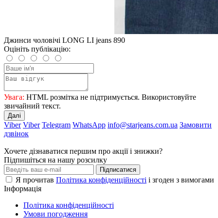
Джинси чоловічі LONG LI jeans 890
Оцініть публікацію:
Увага:
HTML розмітка не підтримується. Використовуйте
звичайний текст.
Далі
Viber
Viber
Telegram
WhatsApp
info@starjeans.com.ua
Замовити
дзвінок
Хочете дізнаватися першим про акції і знижки?
Підпишіться на нашу розсилку
Підписатися
Я прочитав
Політика конфіденційності
і згоден з вимогами
Інформація
Політика конфіденційності
Умови погодження