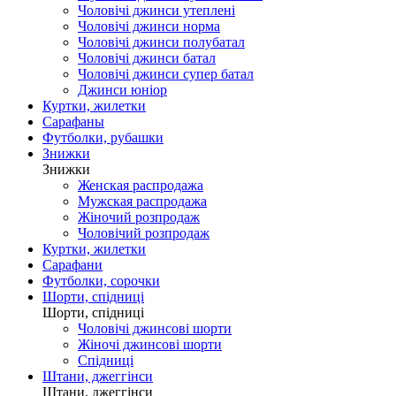
Чоловічі джинси утеплені
Чоловічі джинси норма
Чоловічі джинси полубатал
Чоловічі джинси батал
Чоловічі джинси супер батал
Джинси юніор
Куртки, жилетки
Сарафаны
Футболки, рубашки
Знижки
Знижки
Женская распродажа
Мужская распродажа
Жіночий розпродаж
Чоловічий розпродаж
Куртки, жилетки
Сарафани
Футболки, сорочки
Шорти, спідниці
Шорти, спідниці
Чоловічі джинсові шорти
Жіночі джинсові шорти
Спідниці
Штани, джеггінси
Штани, джеггінси