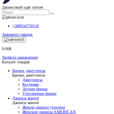
Джинсовий одяг оптом
+380634739118
Замовити дзвінок
0
0.00$
Зробити замовлення
Каталог товарiв
Брюки, джеггинсы
Брюки, джеггинсы
Джеггинсы
Костюмы
Летние брюки
Утепленные брюки
Джинси жіночі
Джинси жіночі
Жіночі джинси утеплені
Женские джинсы AMERICAN