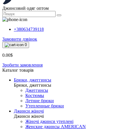
Джинсовий одяг оптом
+380634739118
Замовити дзвінок
0
0.00$
Зробити замовлення
Каталог товарiв
Брюки, джеггинсы
Брюки, джеггинсы
Джеггинсы
Костюмы
Летние брюки
Утепленные брюки
Джинси жіночі
Джинси жіночі
Жіночі джинси утеплені
Женские джинсы AMERICAN