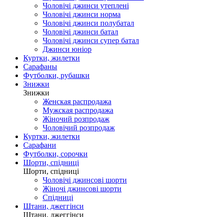
Чоловічі джинси утеплені
Чоловічі джинси норма
Чоловічі джинси полубатал
Чоловічі джинси батал
Чоловічі джинси супер батал
Джинси юніор
Куртки, жилетки
Сарафаны
Футболки, рубашки
Знижки
Знижки
Женская распродажа
Мужская распродажа
Жіночий розпродаж
Чоловічий розпродаж
Куртки, жилетки
Сарафани
Футболки, сорочки
Шорти, спідниці
Шорти, спідниці
Чоловічі джинсові шорти
Жіночі джинсові шорти
Спідниці
Штани, джеггінси
Штани, джеггінси