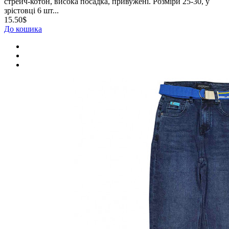
стрейч-котон, висока посадка, привужені. Розміри 25-30, у
зрістовці 6 шт...
15.50$
До кошика