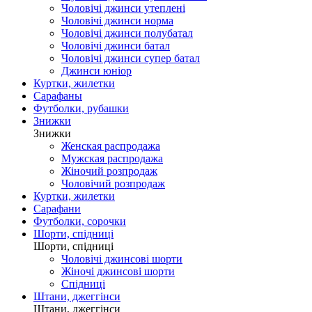
Чоловічі джинси утеплені
Чоловічі джинси норма
Чоловічі джинси полубатал
Чоловічі джинси батал
Чоловічі джинси супер батал
Джинси юніор
Куртки, жилетки
Сарафаны
Футболки, рубашки
Знижки
Знижки
Женская распродажа
Мужская распродажа
Жіночий розпродаж
Чоловічий розпродаж
Куртки, жилетки
Сарафани
Футболки, сорочки
Шорти, спідниці
Шорти, спідниці
Чоловічі джинсові шорти
Жіночі джинсові шорти
Спідниці
Штани, джеггінси
Штани, джеггінси