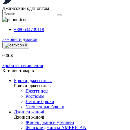
Джинсовий одяг оптом
+380634739118
Замовити дзвінок
0
0.00$
Зробити замовлення
Каталог товарiв
Брюки, джеггинсы
Брюки, джеггинсы
Джеггинсы
Костюмы
Летние брюки
Утепленные брюки
Джинси жіночі
Джинси жіночі
Жіночі джинси утеплені
Женские джинсы AMERICAN