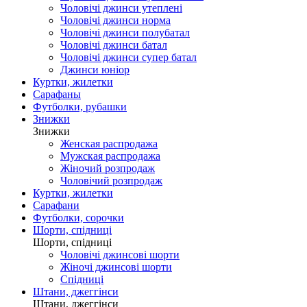
Чоловічі джинси утеплені
Чоловічі джинси норма
Чоловічі джинси полубатал
Чоловічі джинси батал
Чоловічі джинси супер батал
Джинси юніор
Куртки, жилетки
Сарафаны
Футболки, рубашки
Знижки
Знижки
Женская распродажа
Мужская распродажа
Жіночий розпродаж
Чоловічий розпродаж
Куртки, жилетки
Сарафани
Футболки, сорочки
Шорти, спідниці
Шорти, спідниці
Чоловічі джинсові шорти
Жіночі джинсові шорти
Спідниці
Штани, джеггінси
Штани, джеггінси