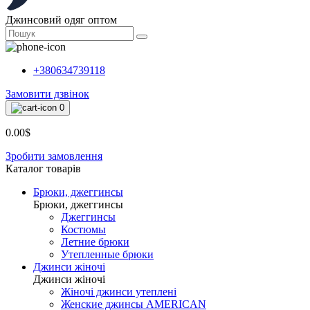
Джинсовий одяг оптом
+380634739118
Замовити дзвінок
0
0.00$
Зробити замовлення
Каталог товарiв
Брюки, джеггинсы
Брюки, джеггинсы
Джеггинсы
Костюмы
Летние брюки
Утепленные брюки
Джинси жіночі
Джинси жіночі
Жіночі джинси утеплені
Женские джинсы AMERICAN