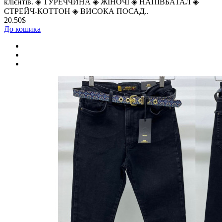
клієнтів. ◈️ ТУРЕЧЧИНА ◈️ ЖІНОЧІ ◈️ НАПІВБАТАЛ ◈️
СТРЕЙЧ-КОТТОН ◈️ ВИСОКА ПОСАД..
20.50$
До кошика