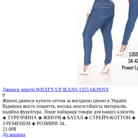
Джинси жіночі WHAT'S UP JEANS 1355 SKINNY
0
Жіночі джинси купити оптом за вигідною ціною в Україні.
Відмінна якість пошиття, висока зносостійкість матеріалів,
надійна фурнітура. Лише найкращі товари для наших клієнтів.
◈️ ТУРЕЧЧИНА ◈️ ЖІНОЧІ ◈️ БАТАЛ ◈️ СТРЕЙЧ-КОТТОН ◈️
З РЕМЕНЕМ ◈️ РОЗМІРИ 34..
21.00$
До кошика