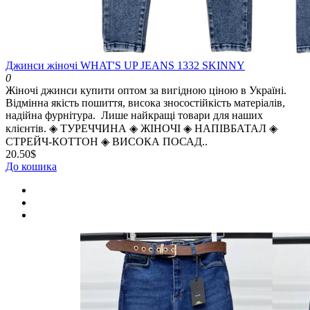
Джинси жіночі WHAT'S UP JEANS 1332 SKINNY
0
Жіночі джинси купити оптом за вигідною ціною в Україні.
Відмінна якість пошиття, висока зносостійкість матеріалів,
надійна фурнітура. Лише найкращі товари для наших
клієнтів. ◈️ ТУРЕЧЧИНА ◈️ ЖІНОЧІ ◈️ НАПІВБАТАЛ ◈️
СТРЕЙЧ-КОТТОН ◈️ ВИСОКА ПОСАД..
20.50$
До кошика