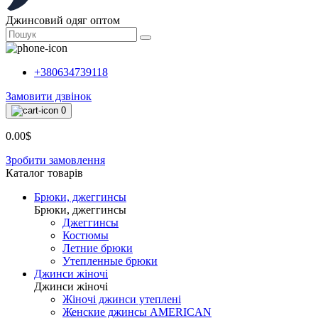
Джинсовий одяг оптом
+380634739118
Замовити дзвінок
0
0.00$
Зробити замовлення
Каталог товарiв
Брюки, джеггинсы
Брюки, джеггинсы
Джеггинсы
Костюмы
Летние брюки
Утепленные брюки
Джинси жіночі
Джинси жіночі
Жіночі джинси утеплені
Женские джинсы AMERICAN