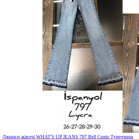
Джинси жіночі WHAT'S UP JEANS 797 Bell Gusto Туреччина