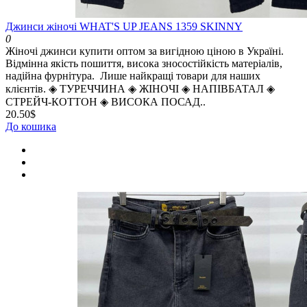
Джинси жіночі WHAT'S UP JEANS 1359 SKINNY
0
Жіночі джинси купити оптом за вигідною ціною в Україні.
Відмінна якість пошиття, висока зносостійкість матеріалів,
надійна фурнітура. Лише найкращі товари для наших
клієнтів. ◈️ ТУРЕЧЧИНА ◈️ ЖІНОЧІ ◈️ НАПІВБАТАЛ ◈️
СТРЕЙЧ-КОТТОН ◈️ ВИСОКА ПОСАД..
20.50$
До кошика