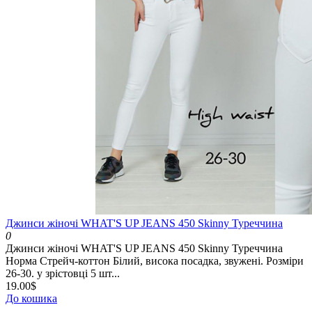
Джинси жіночі WHAT'S UP JEANS 450 Skinny Туреччина
0
Джинси жіночі WHAT'S UP JEANS 450 Skinny Туреччина
Норма Стрейч-коттон Білий, висока посадка, звужені. Розміри
26-30. у зрістовці 5 шт...
19.00$
До кошика