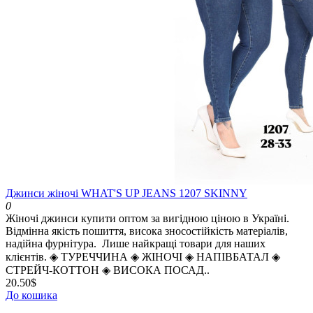
Джинси жіночі WHAT'S UP JEANS 1207 SKINNY
0
Жіночі джинси купити оптом за вигідною ціною в Україні.
Відмінна якість пошиття, висока зносостійкість матеріалів,
надійна фурнітура. Лише найкращі товари для наших
клієнтів. ◈️ ТУРЕЧЧИНА ◈️ ЖІНОЧІ ◈️ НАПІВБАТАЛ ◈️
СТРЕЙЧ-КОТТОН ◈️ ВИСОКА ПОСАД..
20.50$
До кошика