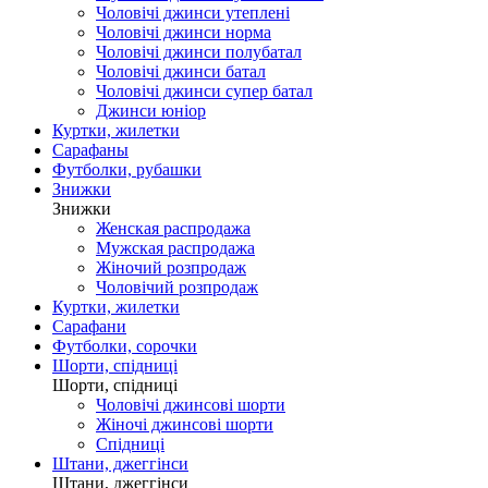
Чоловічі джинси утеплені
Чоловічі джинси норма
Чоловічі джинси полубатал
Чоловічі джинси батал
Чоловічі джинси супер батал
Джинси юніор
Куртки, жилетки
Сарафаны
Футболки, рубашки
Знижки
Знижки
Женская распродажа
Мужская распродажа
Жіночий розпродаж
Чоловічий розпродаж
Куртки, жилетки
Сарафани
Футболки, сорочки
Шорти, спідниці
Шорти, спідниці
Чоловічі джинсові шорти
Жіночі джинсові шорти
Спідниці
Штани, джеггінси
Штани, джеггінси