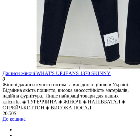
Джинси жіночі WHAT'S UP JEANS 1370 SKINNY
0
Жіночі джинси купити оптом за вигідною ціною в Україні.
Відмінна якість пошиття, висока зносостійкість матеріалів,
надійна фурнітура. Лише найкращі товари для наших
клієнтів. ◈️ ТУРЕЧЧИНА ◈️ ЖІНОЧІ ◈️ НАПІВБАТАЛ ◈️
СТРЕЙЧ-КОТТОН ◈️ ВИСОКА ПОСАД..
20.50$
До кошика