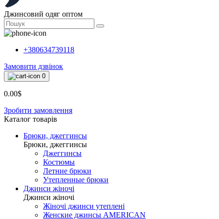
Джинсовий одяг оптом
+380634739118
Замовити дзвінок
0
0.00$
Зробити замовлення
Каталог товарiв
Брюки, джеггинсы
Брюки, джеггинсы
Джеггинсы
Костюмы
Летние брюки
Утепленные брюки
Джинси жіночі
Джинси жіночі
Жіночі джинси утеплені
Женские джинсы AMERICAN