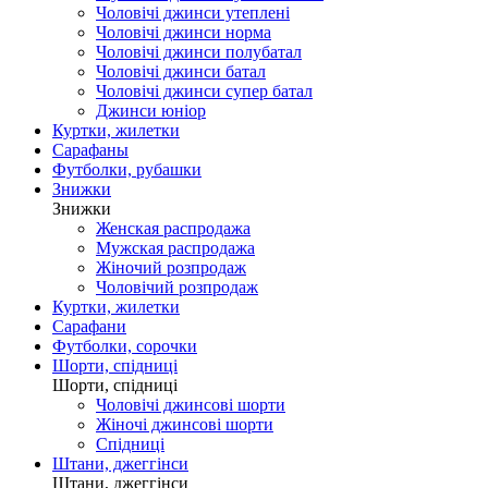
Чоловічі джинси утеплені
Чоловічі джинси норма
Чоловічі джинси полубатал
Чоловічі джинси батал
Чоловічі джинси супер батал
Джинси юніор
Куртки, жилетки
Сарафаны
Футболки, рубашки
Знижки
Знижки
Женская распродажа
Мужская распродажа
Жіночий розпродаж
Чоловічий розпродаж
Куртки, жилетки
Сарафани
Футболки, сорочки
Шорти, спідниці
Шорти, спідниці
Чоловічі джинсові шорти
Жіночі джинсові шорти
Спідниці
Штани, джеггінси
Штани, джеггінси