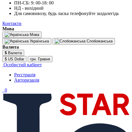
ПН-СБ: 9: 00-18: 00
НД - вихідний
Для самовивозу, будь ласка телефонуйте заздалегідь
Контакти
Мова
Мова
Українська
Слобожанська
Валюта
$
Валюта
$ US Dollar
грн. Гривня
Особистий кабінет
Реєстрація
Авторизація
0