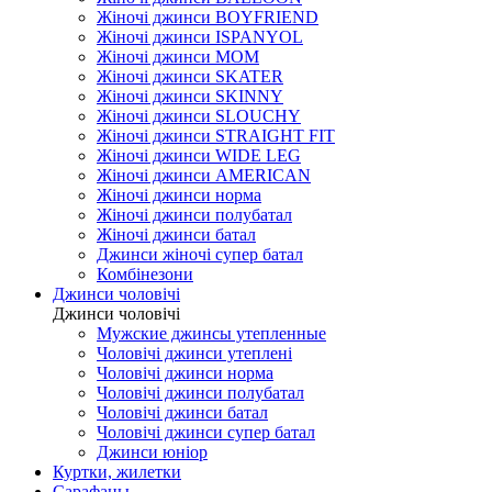
Жіночі джинси BOYFRIEND
Жіночі джинси ISPANYOL
Жіночі джинси МОМ
Жіночі джинси SKATER
Жіночі джинси SKINNY
Жіночі джинси SLOUCHY
Жіночі джинси STRAIGHT FIT
Жіночі джинси WIDE LEG
Жіночі джинси AMERICAN
Жіночі джинси норма
Жіночі джинси полубатал
Жіночі джинси батал
Джинси жіночі супер батал
Комбінезони
Джинси чоловічі
Джинси чоловічі
Мужские джинсы утепленные
Чоловічі джинси утеплені
Чоловічі джинси норма
Чоловічі джинси полубатал
Чоловічі джинси батал
Чоловічі джинси супер батал
Джинси юніор
Куртки, жилетки
Сарафаны