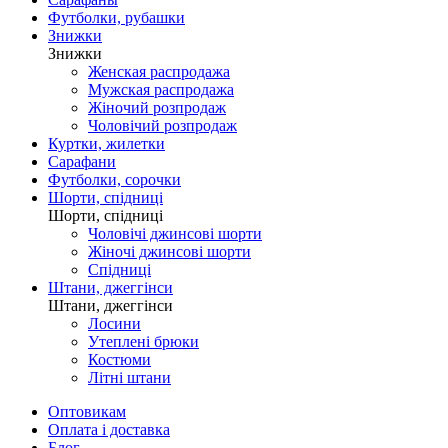
Футболки, рубашки
Знижки
Знижки
Женская распродажа
Мужская распродажа
Жіночий розпродаж
Чоловічий розпродаж
Куртки, жилетки
Сарафани
Футболки, сорочки
Шорти, спідниці
Шорти, спідниці
Чоловічі джинсові шорти
Жіночі джинсові шорти
Спідниці
Штани, джеггінси
Штани, джеггінси
Лосини
Утеплені брюки
Костюми
Літні штани
Оптовикам
Оплата і доставка
Блог