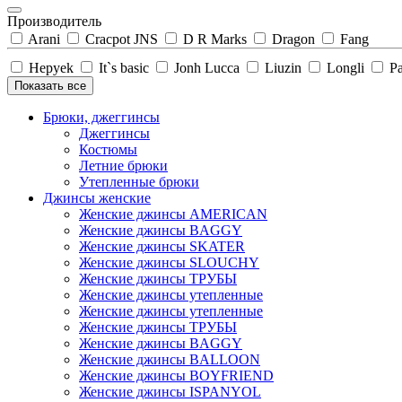
Производитель
Arani
Cracpot JNS
D R Marks
Dragon
Fang
Hepyek
It`s basic
Jonh Lucca
Liuzin
Longli
Pa
Показать все
Брюки, джеггинсы
Джеггинсы
Костюмы
Летние брюки
Утепленные брюки
Джинсы женские
Женские джинсы AMERICAN
Женские джинсы BAGGY
Женские джинсы SKATER
Женские джинсы SLOUCHY
Женские джинсы ТРУБЫ
Женские джинсы утепленные
Женские джинсы утепленные
Женские джинсы ТРУБЫ
Женские джинсы BAGGY
Женские джинсы BALLOON
Женские джинсы BOYFRIEND
Женские джинсы ISPANYOL