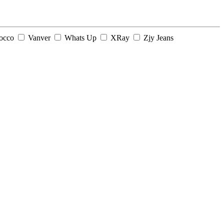
occo
Vanver
Whats Up
XRay
Zjy Jeans