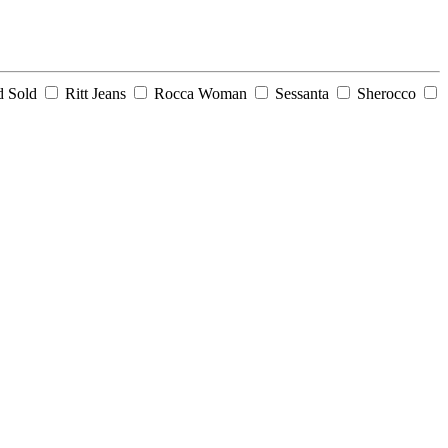
d Sold
Ritt Jeans
Rocca Woman
Sessanta
Sherocco