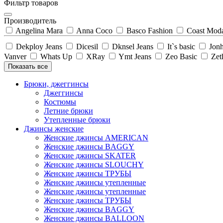
Фильтр товаров
Производитель
Angelina Mara
Anna Coco
Basco Fashion
Coast Mod
Dekploy Jeans
Dicesil
Dknsel Jeans
It`s basic
Jon
Vanver
Whats Up
XRay
Ymt Jeans
Zeo Basic
Zet
Показать все
Брюки, джеггинсы
Джеггинсы
Костюмы
Летние брюки
Утепленные брюки
Джинсы женские
Женские джинсы AMERICAN
Женские джинсы BAGGY
Женские джинсы SKATER
Женские джинсы SLOUCHY
Женские джинсы ТРУБЫ
Женские джинсы утепленные
Женские джинсы утепленные
Женские джинсы ТРУБЫ
Женские джинсы BAGGY
Женские джинсы BALLOON