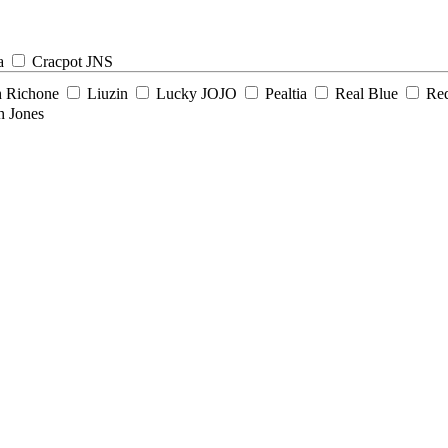
a
Cracpot JNS
h Richone
Liuzin
Lucky JOJO
Pealtia
Real Blue
Re
h Jones