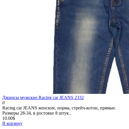
Джинсы мужские Racing car JEANS 2332
0
Racing car JEANS женские, норма, стрейч-котон, прямые.
Размеры 28-34, в ростовке 8 штук..
10.00$
В корзину