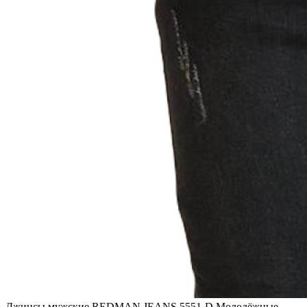
Джинсы мужские REDMAN JEANS 5551-D Молодёжные