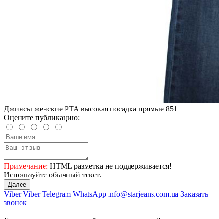
Джинсы женские PTA высокая посадка прямые 851
Оцените публикацию:
Примечание:
HTML разметка не поддерживается!
Используйте обычный текст.
Далее
Viber
Viber
Telegram
WhatsApp
info@starjeans.com.ua
Заказать
звонок